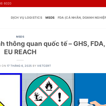
36 6020
DỊCH VỤ LOGISTICS
MSDS
FDA (CÁ NHÂN, DOANH NGHIỆ
MSDS
h thông quan quốc tế – GHS, FDA,
EU REACH
D ON
17 THÁNG 6, 2025
BY
VIETCERT