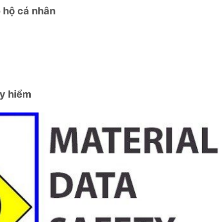
 hộ cá nhân
uy hiểm