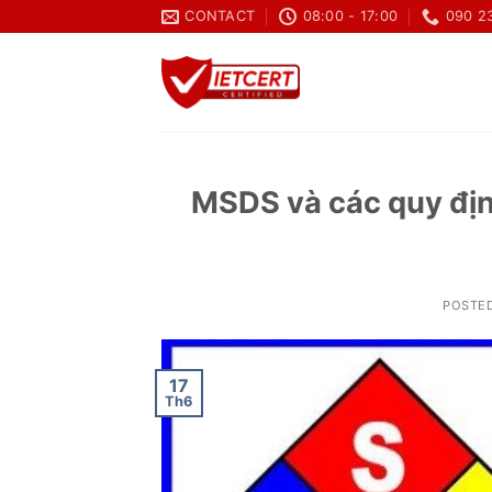
Skip
CONTACT
08:00 - 17:00
090 2
to
content
MSDS và các quy địn
POSTE
17
Th6