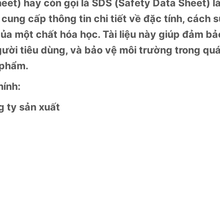
et) hay còn gọi là SDS (Safety Data Sheet) l
cung cấp thông tin chi tiết về đặc tính, cách 
của một chất hóa học. Tài liệu này giúp đảm bả
ười tiêu dùng, và bảo vệ môi trường trong qu
 phẩm.
ính:
 ty sản xuất