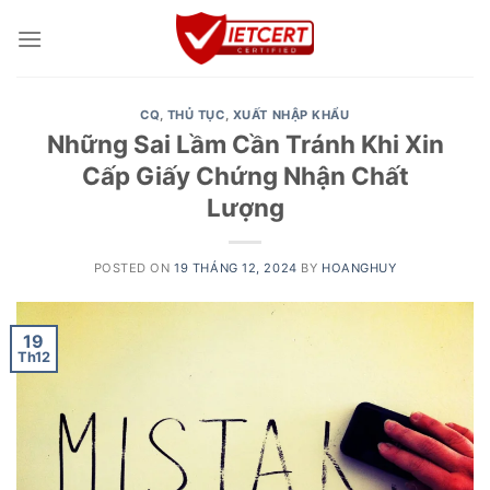
Skip
to
content
CQ
,
THỦ TỤC
,
XUẤT NHẬP KHẨU
Những Sai Lầm Cần Tránh Khi Xin
Cấp Giấy Chứng Nhận Chất
Lượng
POSTED ON
19 THÁNG 12, 2024
BY
HOANGHUY
19
Th12