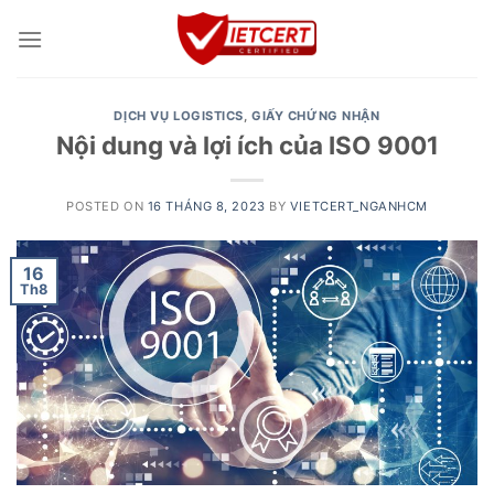
Skip
to
content
DỊCH VỤ LOGISTICS
,
GIẤY CHỨNG NHẬN
Nội dung và lợi ích của ISO 9001
POSTED ON
16 THÁNG 8, 2023
BY
VIETCERT_NGANHCM
16
Th8