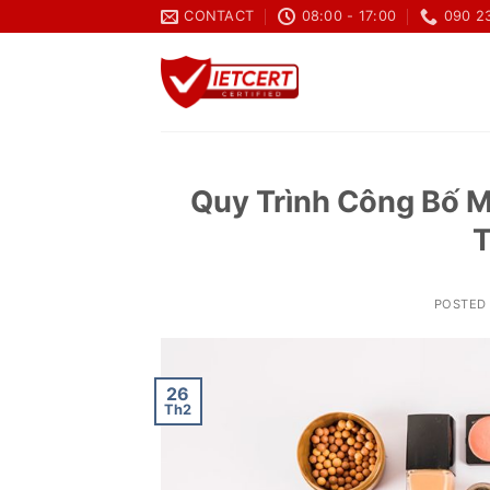
Skip
CONTACT
08:00 - 17:00
090 2
to
content
Quy Trình Công Bố M
T
POSTED
26
Th2