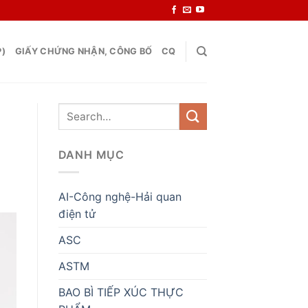
P)
GIẤY CHỨNG NHẬN, CÔNG BỐ
CQ
DANH MỤC
AI-Công nghệ-Hải quan
điện tử
ASC
ASTM
BAO BÌ TIẾP XÚC THỰC