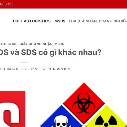
36 6020
DỊCH VỤ LOGISTICS
MSDS
FDA (CÁ NHÂN, DOANH NGHIỆ
LOGISTICS
,
GIẤY CHỨNG NHẬN
,
MSDS
DS và SDS có gì khác nhau?
16 THÁNG 8, 2023
BY
VIETCERT_NGANHCM