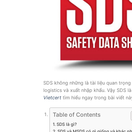
SDS không những là tài liệu quan trọng 
logistics và xuất nhập khẩu. Vậy SDS 
Vietcert
tìm hiểu ngay trong bài viết nà
Table of Contents
SDS là gì?
SDS và MSDS có gì giống và khác n