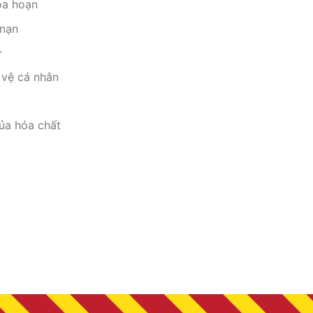
ỏa hoạn
 nạn
ữ
 vệ cá nhân
ủa hóa chất