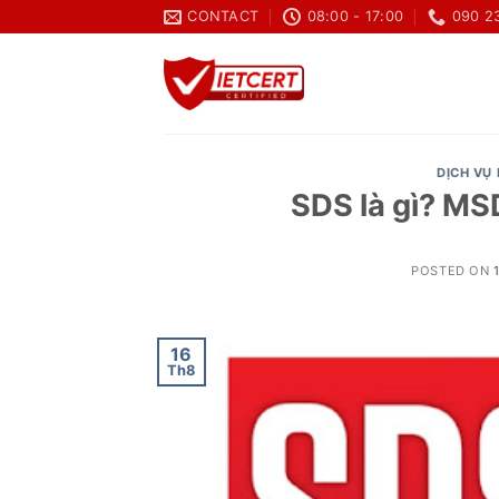
Skip
CONTACT
08:00 - 17:00
090 2
to
content
DỊCH VỤ 
SDS là gì? MS
POSTED ON
16
Th8