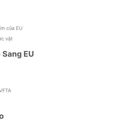
hẩm của EU
ực vật
o Sang EU
EVFTA
o