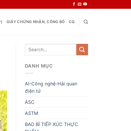
P)
GIẤY CHỨNG NHẬN, CÔNG BỐ
CQ
DANH MỤC
AI-Công nghệ-Hải quan
điện tử
ASC
ASTM
BAO BÌ TIẾP XÚC THỰC