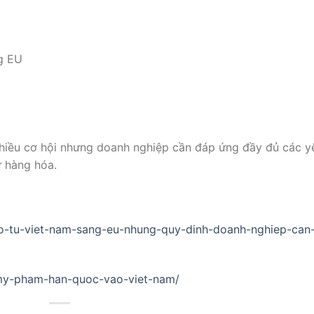
g EU
hiều cơ hội nhưng doanh nghiệp cần đáp ứng đầy đủ các y
ứ hàng hóa.
-go-tu-viet-nam-sang-eu-nhung-quy-dinh-doanh-nghiep-can
u-my-pham-han-quoc-vao-viet-nam/