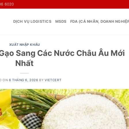
36 6020
DỊCH VỤ LOGISTICS
MSDS
FDA (CÁ NHÂN, DOANH NGHIỆ
XUẤT NHẬP KHẨU
 Gạo Sang Các Nước Châu Âu Mới
Nhất
D ON
6 THÁNG 6, 2026
BY
VIETCERT