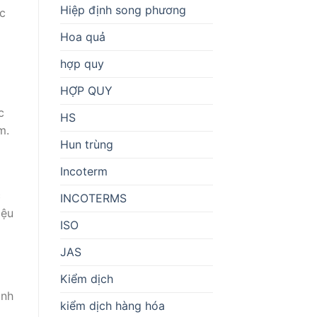
Hiệp định song phương
c
Hoa quả
hợp quy
HỢP QUY
c
HS
m.
Hun trùng
Incoterm
c
INCOTERMS
iệu
ISO
JAS
Kiểm dịch
anh
kiểm dịch hàng hóa