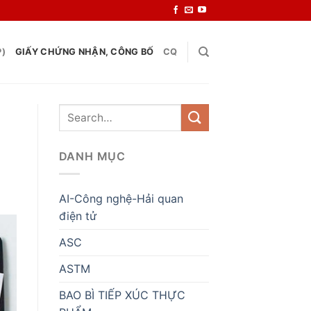
P)
GIẤY CHỨNG NHẬN, CÔNG BỐ
CQ
DANH MỤC
AI-Công nghệ-Hải quan
điện tử
ASC
ASTM
BAO BÌ TIẾP XÚC THỰC