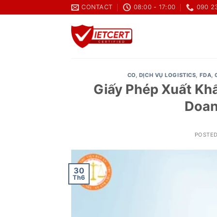
Skip
CONTACT
08:00 - 17:00
090 2
to
content
CO
,
DỊCH VỤ LOGISTICS
,
FDA
,
Giấy Phép Xuất Kh
Doan
POSTE
30
Th6