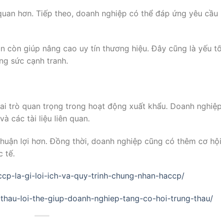
quan hơn. Tiếp theo, doanh nghiệp có thể đáp ứng yêu cầu
n còn giúp nâng cao uy tín thương hiệu. Đây cũng là yếu t
ng sức cạnh tranh.
i trò quan trọng trong hoạt động xuất khẩu. Doanh nghiệ
à các tài liệu liên quan.
 thuận lợi hơn. Đồng thời, doanh nghiệp cũng có thêm cơ hộ
 tế.
accp-la-gi-loi-ich-va-quy-trinh-chung-nhan-haccp/
-thau-loi-the-giup-doanh-nghiep-tang-co-hoi-trung-thau/