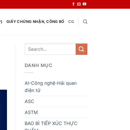
P)
GIẤY CHỨNG NHẬN, CÔNG BỐ
CQ
DANH MỤC
AI-Công nghệ-Hải quan
điện tử
ASC
ASTM
BAO BÌ TIẾP XÚC THỰC