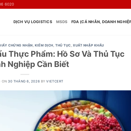
36 6020
DỊCH VỤ LOGISTICS
MSDS
FDA (CÁ NHÂN, DOANH NGHIỆ
GIẤY CHỨNG NHẬN
,
KIỂM DỊCH
,
THỦ TỤC
,
XUẤT NHẬP KHẨU
ẩu Thực Phẩm: Hồ Sơ Và Thủ Tục
h Nghiệp Cần Biết
D ON
30 THÁNG 6, 2026
BY
VIETCERT