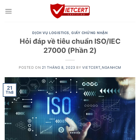
Skip
to
content
DỊCH VỤ LOGISTICS
,
GIẤY CHỨNG NHẬN
Hỏi đáp về tiêu chuẩn ISO/IEC
27000 (Phần 2)
POSTED ON
21 THÁNG 8, 2023
BY
VIETCERT_NGANHCM
21
Th8