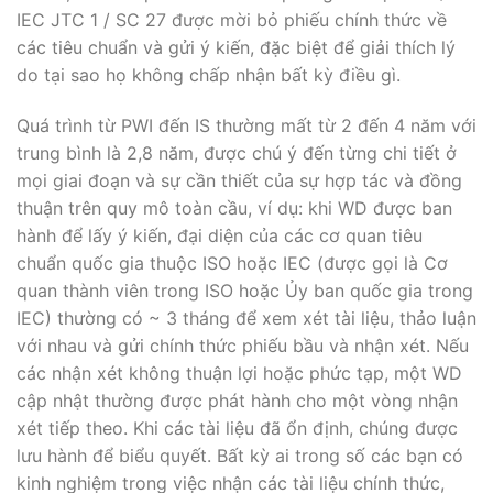
IEC JTC 1 / SC 27 được mời bỏ phiếu chính thức về
các tiêu chuẩn và gửi ý kiến, đặc biệt để giải thích lý
do tại sao họ không chấp nhận bất kỳ điều gì.
Quá trình từ PWI đến IS thường mất từ ​​2 đến 4 năm với
trung bình là 2,8 năm, được chú ý đến từng chi tiết ở
mọi giai đoạn và sự cần thiết của sự hợp tác và đồng
thuận trên quy mô toàn cầu, ví dụ: khi WD được ban
hành để lấy ý kiến, đại diện của các cơ quan tiêu
chuẩn quốc gia thuộc ISO hoặc IEC (được gọi là Cơ
quan thành viên trong ISO hoặc Ủy ban quốc gia trong
IEC) thường có ~ 3 tháng để xem xét tài liệu, thảo luận
với nhau và gửi chính thức phiếu bầu và nhận xét. Nếu
các nhận xét không thuận lợi hoặc phức tạp, một WD
cập nhật thường được phát hành cho một vòng nhận
xét tiếp theo. Khi các tài liệu đã ổn định, chúng được
lưu hành để biểu quyết. Bất kỳ ai trong số các bạn có
kinh nghiệm trong việc nhận các tài liệu chính thức,