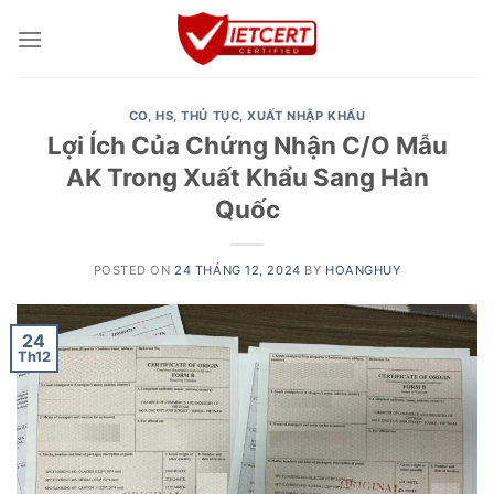
Skip
to
content
CO
,
HS
,
THỦ TỤC
,
XUẤT NHẬP KHẨU
Lợi Ích Của Chứng Nhận C/O Mẫu
AK Trong Xuất Khẩu Sang Hàn
Quốc
POSTED ON
24 THÁNG 12, 2024
BY
HOANGHUY
24
Th12