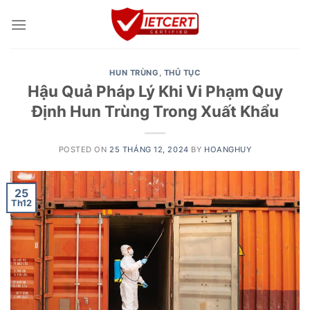
Skip
to
content
HUN TRÙNG
,
THỦ TỤC
Hậu Quả Pháp Lý Khi Vi Phạm Quy
Định Hun Trùng Trong Xuất Khẩu
POSTED ON
25 THÁNG 12, 2024
BY
HOANGHUY
25
Th12