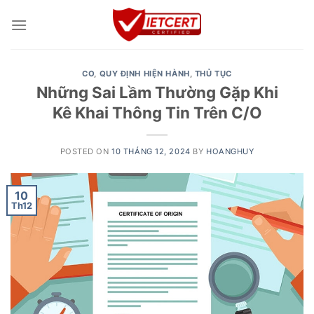
Skip
to
content
CO
,
QUY ĐỊNH HIỆN HÀNH
,
THỦ TỤC
Những Sai Lầm Thường Gặp Khi
Kê Khai Thông Tin Trên C/O
POSTED ON
10 THÁNG 12, 2024
BY
HOANGHUY
10
Th12