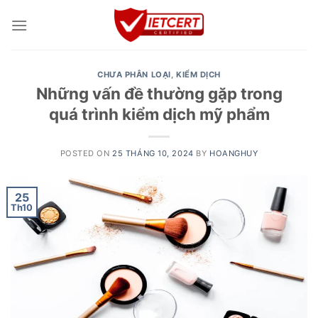
Skip
to
content
CHƯA PHÂN LOẠI
,
KIỂM DỊCH
Những vấn đề thường gặp trong
quá trình kiểm dịch mỹ phẩm
POSTED ON
25 THÁNG 10, 2024
BY
HOANGHUY
25
Th10