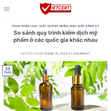
Skip
to
content
CHƯA PHÂN LOẠI
,
GIẤY CHỨNG NHẬN
,
MẪU GIẤY ĐĂNG KÝ
So sánh quy trình kiểm dịch mỹ
phẩm ở các quốc gia khác nhau
POSTED ON
25 THÁNG 10, 2024
BY
HOANGHUY
25
Th10