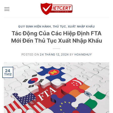
Skip
to
content
QUY ĐỊNH HIỆN HÀNH
,
THỦ TỤC
,
XUẤT NHẬP KHẨU
Tác Động Của Các Hiệp Định FTA
Mới Đến Thủ Tục Xuất Nhập Khẩu
POSTED ON
24 THÁNG 12, 2024
BY
HOANGHUY
24
Th12