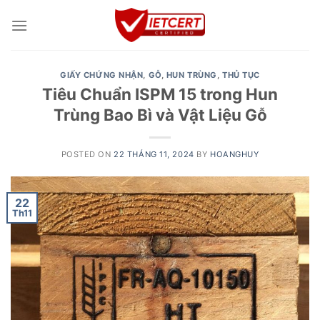
Skip
to
content
GIẤY CHỨNG NHẬN
,
GỖ
,
HUN TRÙNG
,
THỦ TỤC
Tiêu Chuẩn ISPM 15 trong Hun
Trùng Bao Bì và Vật Liệu Gỗ
POSTED ON
22 THÁNG 11, 2024
BY
HOANGHUY
22
Th11