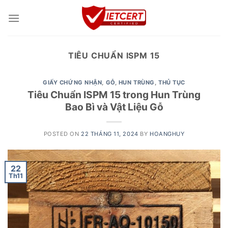
Skip
to
content
TIÊU CHUẨN ISPM 15
GIẤY CHỨNG NHẬN
,
GỖ
,
HUN TRÙNG
,
THỦ TỤC
Tiêu Chuẩn ISPM 15 trong Hun Trùng
Bao Bì và Vật Liệu Gỗ
POSTED ON
22 THÁNG 11, 2024
BY
HOANGHUY
22
Th11