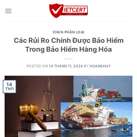
Skip
to
content
CHƯA PHÂN LOẠI
Các Rủi Ro Chính Được Bảo Hiểm
Trong Bảo Hiểm Hàng Hóa
POSTED ON
14 THÁNG 11, 2024
BY
HOANGHUY
14
Th11