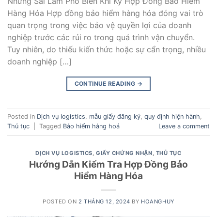
Những Sai Lầm Phổ Biến Khi Ký Hợp Đồng Bảo Hiểm
Hàng Hóa Hợp đồng bảo hiểm hàng hóa đóng vai trò
quan trọng trong việc bảo vệ quyền lợi của doanh
nghiệp trước các rủi ro trong quá trình vận chuyển.
Tuy nhiên, do thiếu kiến thức hoặc sự cẩn trọng, nhiều
doanh nghiệp […]
CONTINUE READING
→
Posted in
Dịch vụ logistics
,
mẫu giấy đăng ký
,
quy định hiện hành
,
Thủ tục
|
Tagged
Bảo hiểm hàng hoá
Leave a comment
DỊCH VỤ LOGISTICS
,
GIẤY CHỨNG NHẬN
,
THỦ TỤC
Hướng Dẫn Kiểm Tra Hợp Đồng Bảo
Hiểm Hàng Hóa
POSTED ON
2 THÁNG 12, 2024
BY
HOANGHUY