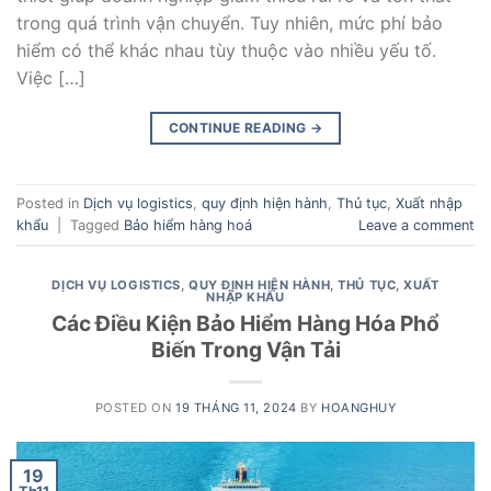
trong quá trình vận chuyển. Tuy nhiên, mức phí bảo
hiểm có thể khác nhau tùy thuộc vào nhiều yếu tố.
Việc […]
CONTINUE READING
→
Posted in
Dịch vụ logistics
,
quy định hiện hành
,
Thủ tục
,
Xuất nhập
khẩu
|
Tagged
Bảo hiểm hàng hoá
Leave a comment
DỊCH VỤ LOGISTICS
,
QUY ĐỊNH HIỆN HÀNH
,
THỦ TỤC
,
XUẤT
NHẬP KHẨU
Các Điều Kiện Bảo Hiểm Hàng Hóa Phổ
Biến Trong Vận Tải
POSTED ON
19 THÁNG 11, 2024
BY
HOANGHUY
19