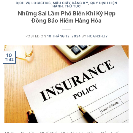
DỊCH VỤ LOGISTICS
,
MẪU GIẤY ĐĂNG KÝ
,
QUY ĐỊNH HIỆN
HÀNH
,
THỦ TỤC
Những Sai Lầm Phổ Biến Khi Ký Hợp
Đồng Bảo Hiểm Hàng Hóa
POSTED ON
10 THÁNG 12, 2024
BY
HOANGHUY
10
Th12