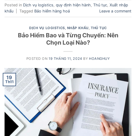
Posted in
Dịch vụ logistics
,
quy định hiện hành
,
Thủ tục
,
Xuất nhập
khẩu
|
Tagged
Bảo hiểm hàng hoá
Leave a comment
DỊCH VỤ LOGISTICS
,
NHẬP KHẨU
,
THỦ TỤC
Bảo Hiểm Bao và Từng Chuyến: Nên
Chọn Loại Nào?
POSTED ON
19 THÁNG 11, 2024
BY
HOANGHUY
19
Th11