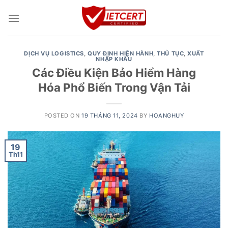
Skip
to
content
DỊCH VỤ LOGISTICS
,
QUY ĐỊNH HIỆN HÀNH
,
THỦ TỤC
,
XUẤT
NHẬP KHẨU
Các Điều Kiện Bảo Hiểm Hàng
Hóa Phổ Biến Trong Vận Tải
POSTED ON
19 THÁNG 11, 2024
BY
HOANGHUY
19
Th11