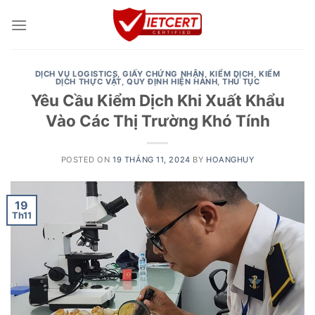
Skip
to
content
DỊCH VỤ LOGISTICS
,
GIẤY CHỨNG NHẬN
,
KIỂM DỊCH
,
KIỂM
DỊCH THỰC VẬT
,
QUY ĐỊNH HIỆN HÀNH
,
THỦ TỤC
Yêu Cầu Kiểm Dịch Khi Xuất Khẩu
Vào Các Thị Trường Khó Tính
POSTED ON
19 THÁNG 11, 2024
BY
HOANGHUY
19
Th11