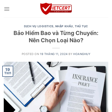
Skip
to
content
DỊCH VỤ LOGISTICS
,
NHẬP KHẨU
,
THỦ TỤC
Bảo Hiểm Bao và Từng Chuyến:
Nên Chọn Loại Nào?
POSTED ON
19 THÁNG 11, 2024
BY
HOANGHUY
19
Th11