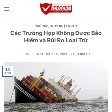
Skip
to
content
THỦ TỤC
,
XUẤT NHẬP KHẨU
Các Trường Hợp Không Được Bảo
Hiểm và Rủi Ro Loại Trừ
POSTED ON
14 THÁNG 11, 2024
BY
HOANGHUY
14
Th11