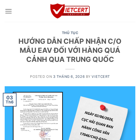
Skip
to
content
THỦ TỤC
HƯỚNG DẪN CHẤP NHẬN C/O
MẪU EAV ĐỐI VỚI HÀNG QUÁ
CẢNH QUA TRUNG QUỐC
POSTED ON
3 THÁNG 6, 2026
BY
VIETCERT
03
Th6