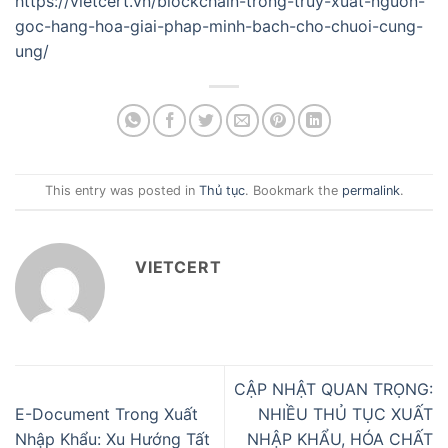
https://vietcert.vn/blockchain-trong-truy-xuat-nguon-
goc-hang-hoa-giai-phap-minh-bach-cho-chuoi-cung-
ung/
This entry was posted in
Thủ tục
. Bookmark the
permalink
.
VIETCERT
CẬP NHẬT QUAN TRỌNG:
E-Document Trong Xuất
NHIỀU THỦ TỤC XUẤT
Nhập Khẩu: Xu Hướng Tất
NHẬP KHẨU, HÓA CHẤT