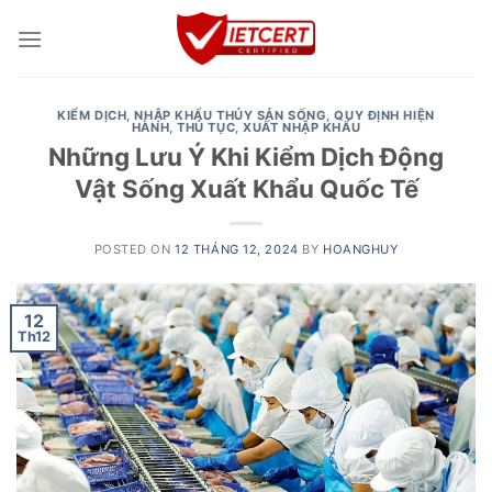
Skip
to
content
KIỂM DỊCH
,
NHẬP KHẨU THỦY SẢN SỐNG
,
QUY ĐỊNH HIỆN
HÀNH
,
THỦ TỤC
,
XUẤT NHẬP KHẨU
Những Lưu Ý Khi Kiểm Dịch Động
Vật Sống Xuất Khẩu Quốc Tế
POSTED ON
12 THÁNG 12, 2024
BY
HOANGHUY
12
Th12