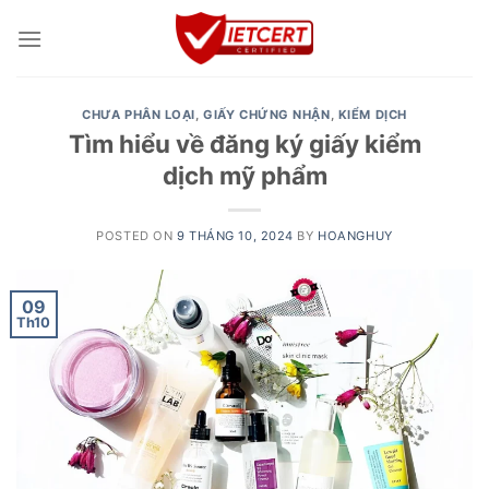
Skip
to
content
CHƯA PHÂN LOẠI
,
GIẤY CHỨNG NHẬN
,
KIỂM DỊCH
Tìm hiểu về đăng ký giấy kiểm
dịch mỹ phẩm
POSTED ON
9 THÁNG 10, 2024
BY
HOANGHUY
09
Th10