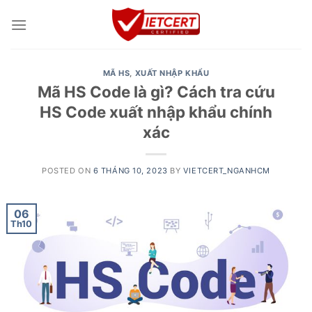
Skip
to
content
MÃ HS
,
XUẤT NHẬP KHẨU
Mã HS Code là gì? Cách tra cứu
HS Code xuất nhập khẩu chính
xác
POSTED ON
6 THÁNG 10, 2023
BY
VIETCERT_NGANHCM
06
Th10