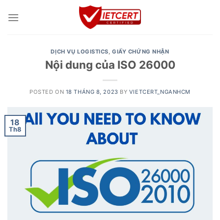
Skip
to
content
DỊCH VỤ LOGISTICS
,
GIẤY CHỨNG NHẬN
Nội dung của ISO 26000
POSTED ON
18 THÁNG 8, 2023
BY
VIETCERT_NGANHCM
18
Th8