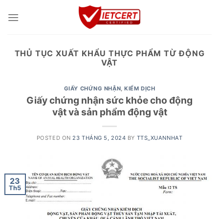
Skip
to
content
THỦ TỤC XUẤT KHẨU THỰC PHẨM TỪ ĐỘNG
VẬT
GIẤY CHỨNG NHẬN
,
KIỂM DỊCH
Giấy chứng nhận sức khỏe cho động
vật và sản phẩm động vật
POSTED ON
23 THÁNG 5, 2024
BY
TTS_XUANNHAT
23
Th5