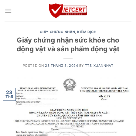
Skip
to
content
GIẤY CHỨNG NHẬN
,
KIỂM DỊCH
Giấy chứng nhận sức khỏe cho
động vật và sản phẩm động vật
POSTED ON
23 THÁNG 5, 2024
BY
TTS_XUANNHAT
23
Th5