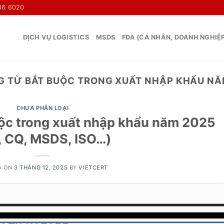
36 6020
DỊCH VỤ LOGISTICS
MSDS
FDA (CÁ NHÂN, DOANH NGHIỆ
 TỪ BẮT BUỘC TRONG XUẤT NHẬP KHẨU NĂ
CHƯA PHÂN LOẠI
ộc trong xuất nhập khẩu năm 2025
, CQ, MSDS, ISO…)
D ON
3 THÁNG 12, 2025
BY
VIETCERT