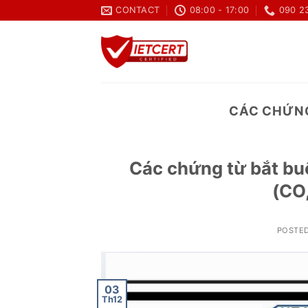
Skip
CONTACT
08:00 - 17:00
090 2
to
content
CÁC CHỨNG
Các chứng từ bắt bu
(CO
POSTE
03
Th12