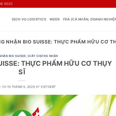
36 6020
DỊCH VỤ LOGISTICS
MSDS
FDA (CÁ NHÂN, DOANH NGHIỆ
G NHẬN BIO SUISSE: THỰC PHẨM HỮU CƠ TH
HẬN BIO SUISSE
,
GIẤY CHỨNG NHẬN
UISSE: THỰC PHẨM HỮU CƠ THỤY
SĨ
D ON
10 THÁNG 5, 2025
BY
VIETCERT