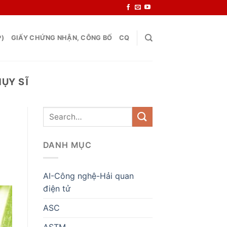
P)
GIẤY CHỨNG NHẬN, CÔNG BỐ
CQ
ỤY SĨ
DANH MỤC
AI-Công nghệ-Hải quan
điện tử
ASC
ASTM