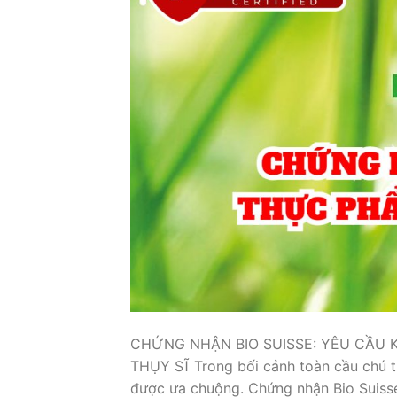
CHỨNG NHẬN BIO SUISSE: YÊU CẦU
THỤY SĨ Trong bối cảnh toàn cầu chú 
được ưa chuộng. Chứng nhận Bio Suisse 