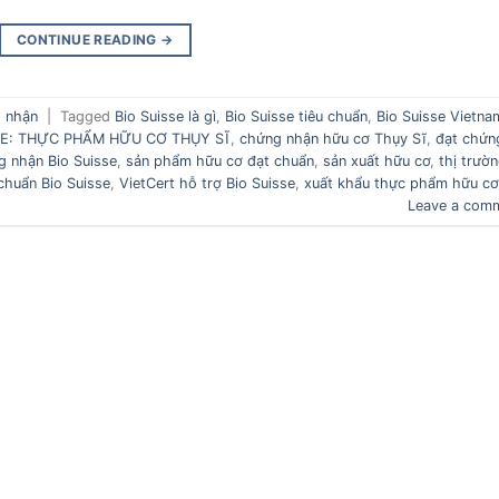
CONTINUE READING
→
 nhận
|
Tagged
Bio Suisse là gì
,
Bio Suisse tiêu chuẩn
,
Bio Suisse Vietna
E: THỰC PHẨM HỮU CƠ THỤY SĨ
,
chứng nhận hữu cơ Thụy Sĩ
,
đạt chứn
g nhận Bio Suisse
,
sản phẩm hữu cơ đạt chuẩn
,
sản xuất hữu cơ
,
thị trườ
 chuẩn Bio Suisse
,
VietCert hỗ trợ Bio Suisse
,
xuất khẩu thực phẩm hữu cơ
Leave a com