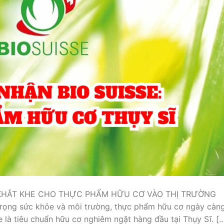
 KHẮT KHE CHO THỰC PHẨM HỮU CƠ VÀO THỊ TRƯỜNG
trọng sức khỏe và môi trường, thực phẩm hữu cơ ngày càn
là tiêu chuẩn hữu cơ nghiêm ngặt hàng đầu tại Thụy Sĩ. [