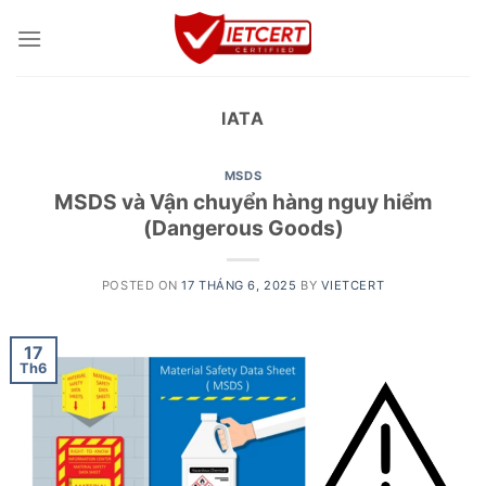
Skip
to
content
IATA
MSDS
MSDS và Vận chuyển hàng nguy hiểm
(Dangerous Goods)
POSTED ON
17 THÁNG 6, 2025
BY
VIETCERT
17
Th6