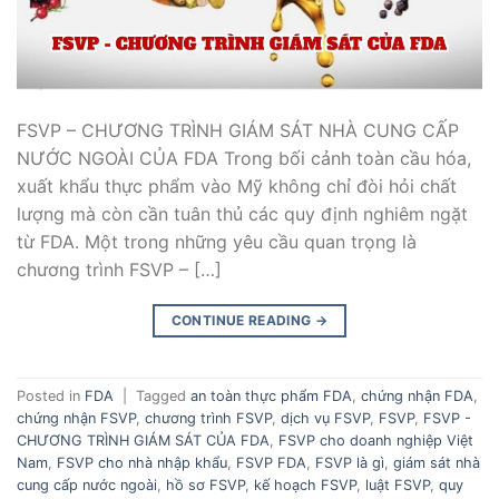
FSVP – CHƯƠNG TRÌNH GIÁM SÁT NHÀ CUNG CẤP
NƯỚC NGOÀI CỦA FDA Trong bối cảnh toàn cầu hóa,
xuất khẩu thực phẩm vào Mỹ không chỉ đòi hỏi chất
lượng mà còn cần tuân thủ các quy định nghiêm ngặt
từ FDA. Một trong những yêu cầu quan trọng là
chương trình FSVP – […]
CONTINUE READING
→
Posted in
FDA
|
Tagged
an toàn thực phẩm FDA
,
chứng nhận FDA
,
chứng nhận FSVP
,
chương trình FSVP
,
dịch vụ FSVP
,
FSVP
,
FSVP -
CHƯƠNG TRÌNH GIÁM SÁT CỦA FDA
,
FSVP cho doanh nghiệp Việt
Nam
,
FSVP cho nhà nhập khẩu
,
FSVP FDA
,
FSVP là gì
,
giám sát nhà
cung cấp nước ngoài
,
hồ sơ FSVP
,
kế hoạch FSVP
,
luật FSVP
,
quy