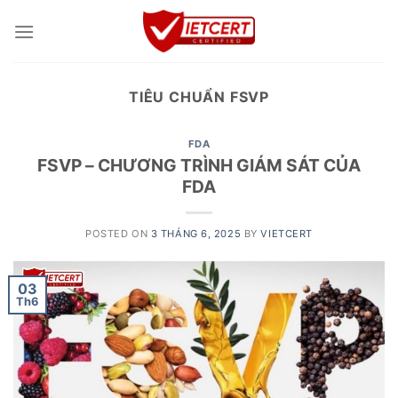
Skip
to
content
TIÊU CHUẨN FSVP
FDA
FSVP – CHƯƠNG TRÌNH GIÁM SÁT CỦA
FDA
POSTED ON
3 THÁNG 6, 2025
BY
VIETCERT
03
Th6