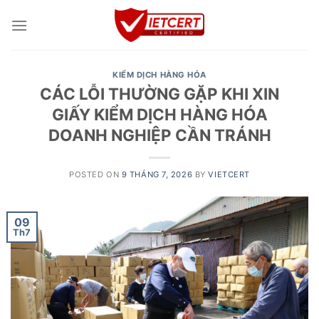
Skip
to
content
KIỂM DỊCH HÀNG HÓA
CÁC LỖI THƯỜNG GẶP KHI XIN
GIẤY KIỂM DỊCH HÀNG HÓA
DOANH NGHIỆP CẦN TRÁNH
POSTED ON
9 THÁNG 7, 2026
BY
VIETCERT
09
Th7