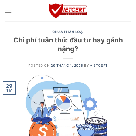
Skip
to
content
CHƯA PHÂN LOẠI
Chi phí tuân thủ: đầu tư hay gánh
nặng?
POSTED ON
29 THÁNG 1, 2026
BY
VIETCERT
29
Th1