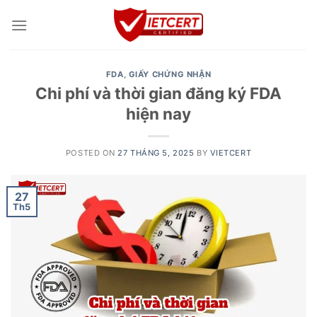
Skip
to
content
FDA
,
GIẤY CHỨNG NHẬN
Chi phí và thời gian đăng ký FDA
hiện nay
POSTED ON
27 THÁNG 5, 2025
BY
VIETCERT
27
Th5