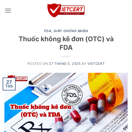
Skip
to
content
FDA
,
GIẤY CHỨNG NHẬN
Thuốc không kê đơn (OTC) và
FDA
POSTED ON
27 THÁNG 5, 2025
BY
VIETCERT
27
Th5