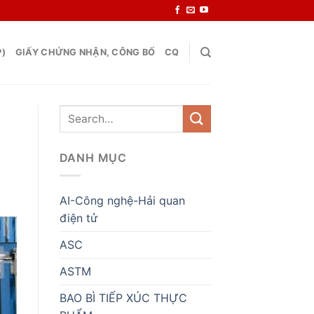
P)
GIẤY CHỨNG NHẬN, CÔNG BỐ
CQ
DANH MỤC
AI-Công nghệ-Hải quan
điện tử
ASC
ASTM
BAO BÌ TIẾP XÚC THỰC