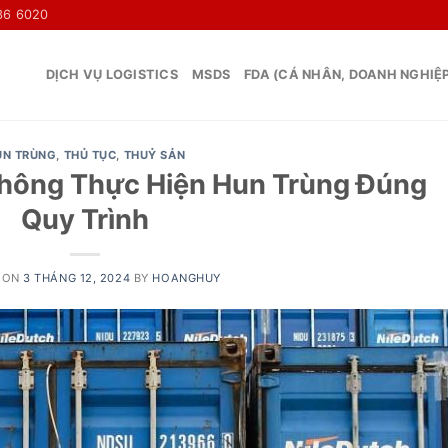
36 6020
DỊCH VỤ LOGISTICS
MSDS
FDA (CÁ NHÂN, DOANH NGHIỆ
UN TRÙNG
,
THỦ TỤC
,
THUỶ SẢN
Không Thực Hiện Hun Trùng Đúng
Quy Trình
 ON
3 THÁNG 12, 2024
BY
HOANGHUY