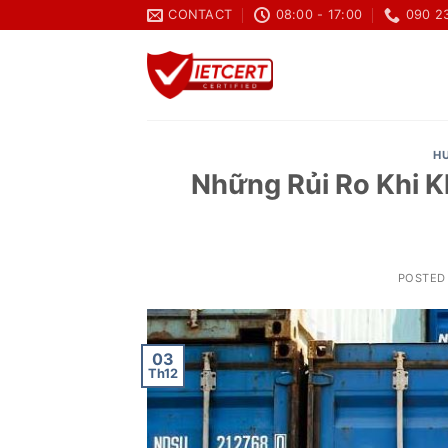
Skip
CONTACT
08:00 - 17:00
090 2
to
content
H
Những Rủi Ro Khi 
POSTED
03
Th12