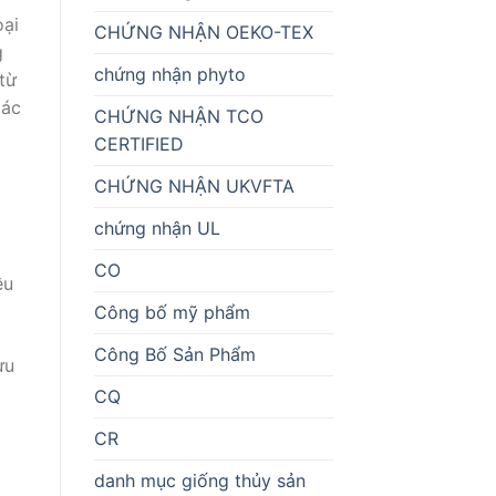
oại
CHỨNG NHẬN OEKO-TEX
g
chứng nhận phyto
từ
các
CHỨNG NHẬN TCO
CERTIFIED
CHỨNG NHẬN UKVFTA
chứng nhận UL
CO
ều
Công bố mỹ phẩm
Công Bố Sản Phẩm
ưu
CQ
CR
danh mục giống thủy sản