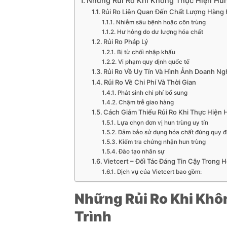
Những Rủi Ro Khi Không Thực Hiện Hun
Rủi Ro Liên Quan Đến Chất Lượng Hàng
Nhiễm sâu bệnh hoặc côn trùng
Hư hỏng do dư lượng hóa chất
Rủi Ro Pháp Lý
Bị từ chối nhập khẩu
Vi phạm quy định quốc tế
Rủi Ro Về Uy Tín Và Hình Ảnh Doanh Ng
Rủi Ro Về Chi Phí Và Thời Gian
Phát sinh chi phí bổ sung
Chậm trễ giao hàng
Cách Giảm Thiểu Rủi Ro Khi Thực Hiện 
Lựa chọn đơn vị hun trùng uy tín
Đảm bảo sử dụng hóa chất đúng quy đ
Kiểm tra chứng nhận hun trùng
Đào tạo nhân sự
Vietcert – Đối Tác Đáng Tin Cậy Trong 
Dịch vụ của Vietcert bao gồm:
Những Rủi Ro Khi Khô
Trình