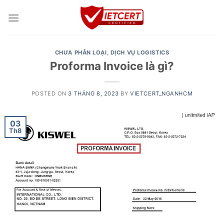
Skip
to
content
CHƯA PHÂN LOẠI
,
DỊCH VỤ LOGISTICS
Proforma Invoice là gì?
POSTED ON
3 THÁNG 8, 2023
BY
VIETCERT_NGANHCM
03
Th8