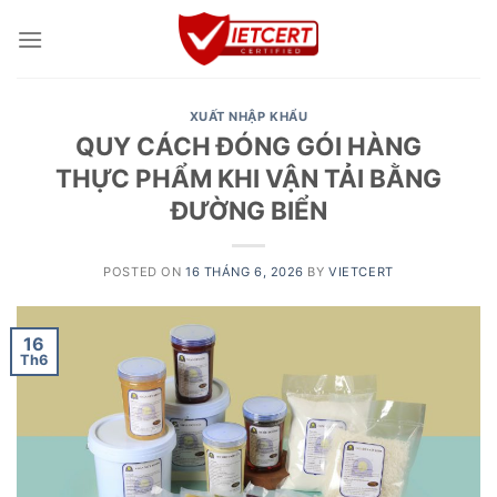
Skip
to
content
XUẤT NHẬP KHẨU
QUY CÁCH ĐÓNG GÓI HÀNG
THỰC PHẨM KHI VẬN TẢI BẰNG
ĐƯỜNG BIỂN
POSTED ON
16 THÁNG 6, 2026
BY
VIETCERT
16
Th6