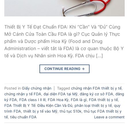
Thiết Bị Y Tế Đạt Chuẩn FDA: Khi “Cần” Và “Đủ” Cùng
Mở Cánh Cửa Toàn Cầu FDA là gì? Cục Quản lý Thực
phẩm và Dược phẩm Hoa Kỳ (Food and Drug
Administration – viết tắt là FDA) là cơ quan thuộc Bộ Y
tế và Dịch vụ Nhân sinh Hoa Kỳ. FDA chịu […]
CONTINUE READING
→
Posted in
Giấy chứng nhận
|
Tagged
chứng nhận FDA thiết bị y tế
,
chứng nhận y tế FDA
,
đại diện FDA tại Mỹ
,
đăng ký cơ sở FDA
,
đăng
ký FDA
,
FDA class I II III
,
FDA Hoa Kỳ
,
FDA là gì
,
FDA thiết bị y tế
,
FDA Thiết Bị Y Tế: Điều Kiện Cần Và Đủ
,
phân loại thiết bị y tế
,
quy
trình FDA
,
thiết bị y tế vào Mỹ
,
thủ tục 510k
,
thủ tục FDA thiết bị y
tế
,
tiêu chuẩn FDA
Leave a comment