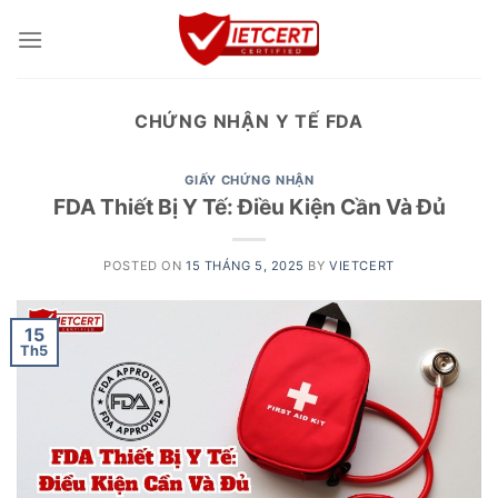
Skip
to
content
CHỨNG NHẬN Y TẾ FDA
GIẤY CHỨNG NHẬN
FDA Thiết Bị Y Tế: Điều Kiện Cần Và Đủ
POSTED ON
15 THÁNG 5, 2025
BY
VIETCERT
15
Th5