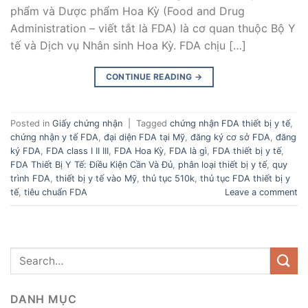
phẩm và Dược phẩm Hoa Kỳ (Food and Drug
Administration – viết tắt là FDA) là cơ quan thuộc Bộ Y
tế và Dịch vụ Nhân sinh Hoa Kỳ. FDA chịu […]
CONTINUE READING
→
Posted in
Giấy chứng nhận
|
Tagged
chứng nhận FDA thiết bị y tế
,
chứng nhận y tế FDA
,
đại diện FDA tại Mỹ
,
đăng ký cơ sở FDA
,
đăng
ký FDA
,
FDA class I II III
,
FDA Hoa Kỳ
,
FDA là gì
,
FDA thiết bị y tế
,
FDA Thiết Bị Y Tế: Điều Kiện Cần Và Đủ
,
phân loại thiết bị y tế
,
quy
trình FDA
,
thiết bị y tế vào Mỹ
,
thủ tục 510k
,
thủ tục FDA thiết bị y
tế
,
tiêu chuẩn FDA
Leave a comment
DANH MỤC