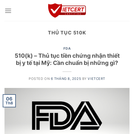
Skip
to
content
THỦ TỤC 510K
FDA
510(k) – Thủ tục tiền chứng nhận thiết
bị y tế tại Mỹ: Cần chuẩn bị những gì?
POSTED ON
6 THÁNG 8, 2025
BY
VIETCERT
06
Th8