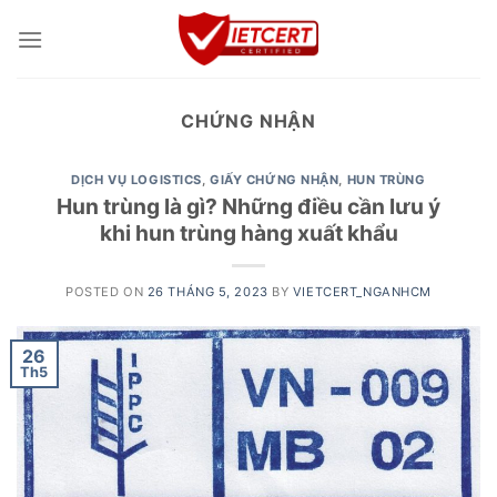
Skip
to
content
CHỨNG NHẬN
DỊCH VỤ LOGISTICS
,
GIẤY CHỨNG NHẬN
,
HUN TRÙNG
Hun trùng là gì? Những điều cần lưu ý
khi hun trùng hàng xuất khẩu
POSTED ON
26 THÁNG 5, 2023
BY
VIETCERT_NGANHCM
26
Th5