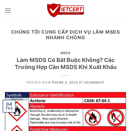
Skip
to
content
CHÚNG TÔI CUNG CẤP DỊCH VỤ LÀM MSDS
NHANH CHÓNG
MSDS
Làm MSDS Có Bắt Buộc Không? Các
Trường Hợp Cần MSDS Khi Xuất Khẩu
POSTED ON
4 THÁNG 3, 2025
BY
HOANGHUY
04
Th3