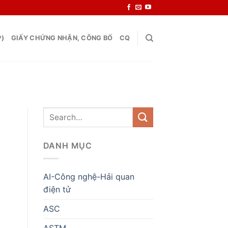
P)
GIẤY CHỨNG NHẬN, CÔNG BỐ
CQ
DANH MỤC
AI-Công nghệ-Hải quan
điện tử
ASC
ASTM