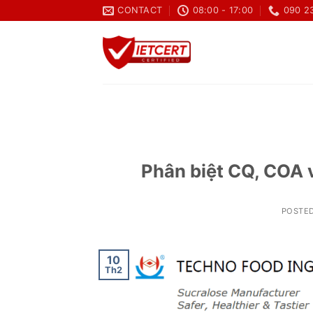
Skip
CONTACT
08:00 - 17:00
090 2
to
content
Phân biệt CQ, COA v
POSTE
10
Th2