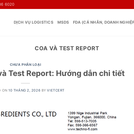
36 6020
DỊCH VỤ LOGISTICS
MSDS
FDA (CÁ NHÂN, DOANH NGHIỆ
COA VÀ TEST REPORT
CHƯA PHÂN LOẠI
à Test Report: Hướng dẫn chi tiết
D ON
10 THÁNG 2, 2026
BY
VIETCERT