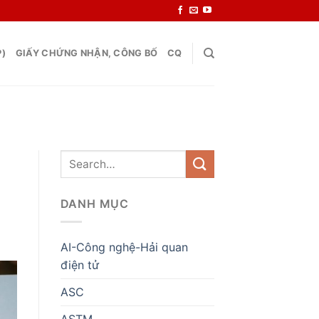
P)
GIẤY CHỨNG NHẬN, CÔNG BỐ
CQ
DANH MỤC
AI-Công nghệ-Hải quan
điện tử
ASC
ASTM