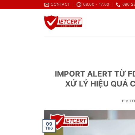
Skip
CONTACT
08:00 - 17:00
090 2
to
content
IMPORT ALERT TỪ F
XỬ LÝ HIỆU QUẢ
POSTE
09
Th6