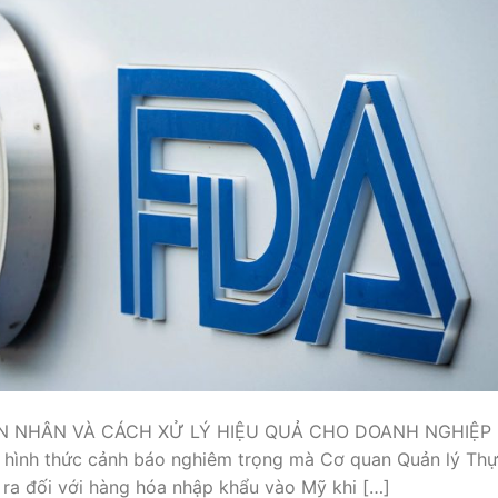
ÊN NHÂN VÀ CÁCH XỬ LÝ HIỆU QUẢ CHO DOANH NGHIỆP
 hình thức cảnh báo nghiêm trọng mà Cơ quan Quản lý Th
a đối với hàng hóa nhập khẩu vào Mỹ khi […]