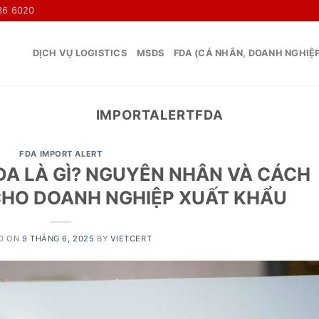
36 6020
DỊCH VỤ LOGISTICS
MSDS
FDA (CÁ NHÂN, DOANH NGHIỆ
IMPORTALERTFDA
FDA IMPORT ALERT
DA LÀ GÌ? NGUYÊN NHÂN VÀ CÁCH
 CHO DOANH NGHIỆP XUẤT KHẨU
D ON
9 THÁNG 6, 2025
BY
VIETCERT