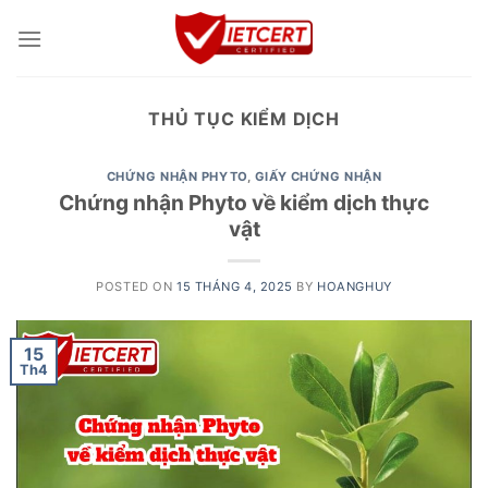
Skip
to
content
THỦ TỤC KIỂM DỊCH
CHỨNG NHẬN PHYTO
,
GIẤY CHỨNG NHẬN
Chứng nhận Phyto về kiểm dịch thực
vật
POSTED ON
15 THÁNG 4, 2025
BY
HOANGHUY
15
Th4