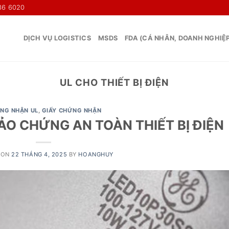
36 6020
DỊCH VỤ LOGISTICS
MSDS
FDA (CÁ NHÂN, DOANH NGHIỆ
UL CHO THIẾT BỊ ĐIỆN
NG NHẬN UL
,
GIẤY CHỨNG NHẬN
ẢO CHỨNG AN TOÀN THIẾT BỊ ĐIỆN
 ON
22 THÁNG 4, 2025
BY
HOANGHUY