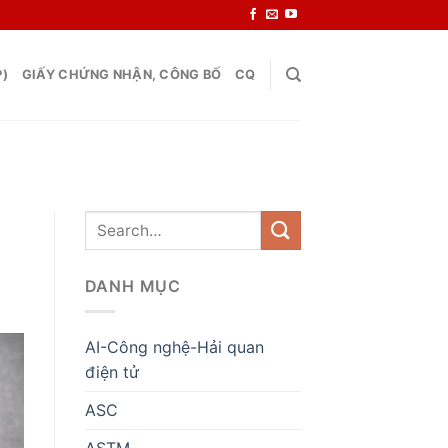
P)
GIẤY CHỨNG NHẬN, CÔNG BỐ
CQ
DANH MỤC
AI-Công nghệ-Hải quan
điện tử
ASC
ASTM