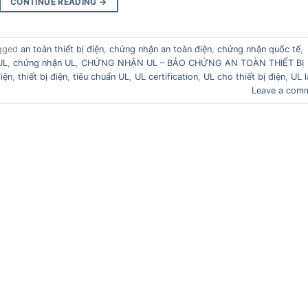
CONTINUE READING
→
gged
an toàn thiết bị điện
,
chứng nhận an toàn điện
,
chứng nhận quốc tế
,
UL
,
chứng nhận UL
,
CHỨNG NHẬN UL – BẢO CHỨNG AN TOÀN THIẾT BỊ
điện
,
thiết bị điện
,
tiêu chuẩn UL
,
UL certification
,
UL cho thiết bị điện
,
UL l
Leave a com