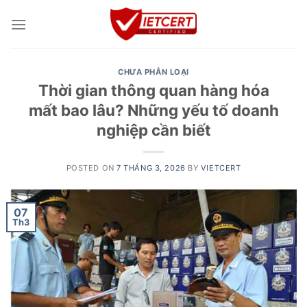
Skip
to
content
CHƯA PHÂN LOẠI
Thời gian thông quan hàng hóa
mất bao lâu? Những yếu tố doanh
nghiệp cần biết
POSTED ON
7 THÁNG 3, 2026
BY
VIETCERT
07
Th3